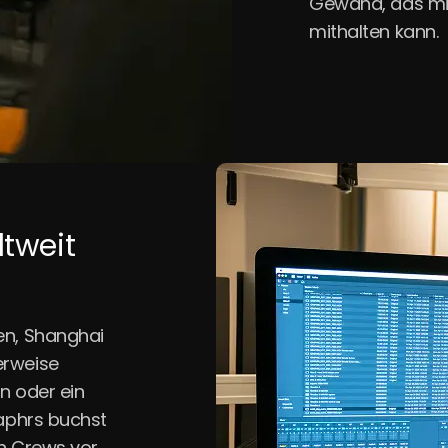
Gewand, das mi
mithalten kann.
ltweit
en, Shanghai
erweise
n oder ein
raphrs buchst
en Crews vor