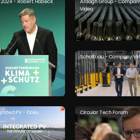
Ardagh Group - Compan
2024 - Robert Habeck
Video
Schaltbau - Company Vi
Circular Tech Forum
grated PV - Doku