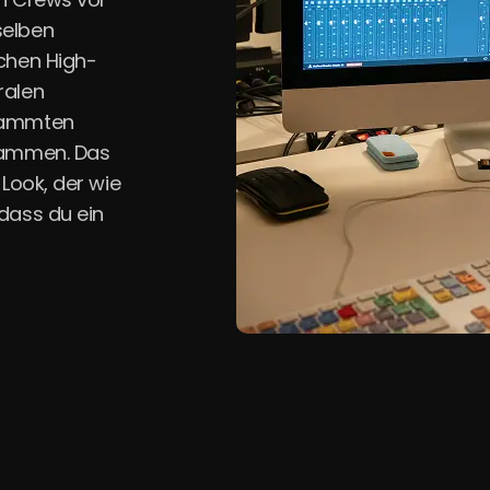
selben
chen High-
ralen
esammten
sammen. Das
-Look, der wie
dass du ein