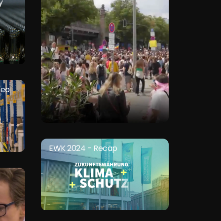
y
deo
EWK 2024 - Recap