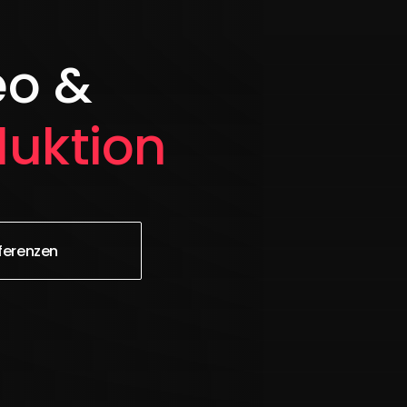
eo &
duktion
ferenzen