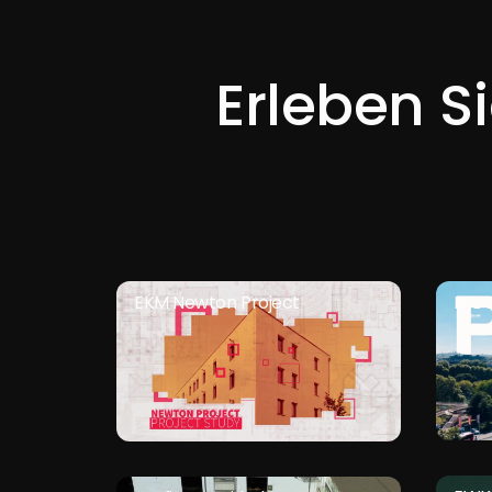
Erleben Si
EKM Newton Project
EFL 