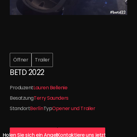
Öffner
Trailer
BETD 2022
Produzent
Lauren Bellenie
Besatzung
Terry Saunders
Standort
Berlín
Typ
Opener und Trailer
Holen Sie sich ein Angebot
Kontaktiere uns jetzt