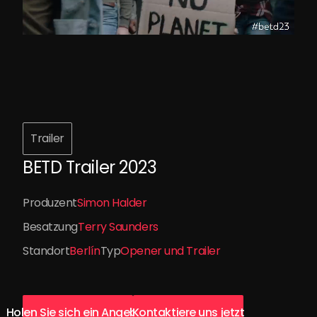
Trailer
BETD Trailer 2023
Produzent
Simon Halder
Besatzung
Terry Saunders
Standort
Berlín
Typ
Opener und Trailer
Holen Sie sich ein Angebot
Kontaktiere uns jetzt